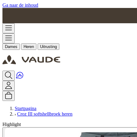
Ga naar de inhoud
Dames
Heren
Uitrusting
Startpagina
Croz III softshellbroek heren
Highlight