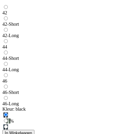
42
42-Short
42-Long
44
44-Short
44-Long
46
46-Short
46-Long
Kleur:
black
%
In Winkelwagen