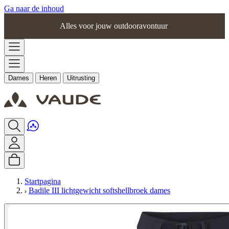
Ga naar de inhoud
Alles voor jouw outdooravontuur
Dames
Heren
Uitrusting
Startpagina
Badile III lichtgewicht softshellbroek dames