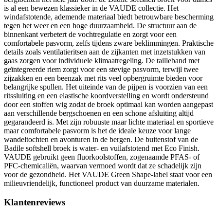
is al een bewezen klassieker in de VAUDE collectie. Het
windafstotende, ademende materiaal biedt betrouwbare bescherming
tegen het weer en een hoge duurzaamheid. De structuur aan de
binnenkant verbetert de vochtregulatie en zorgt voor een
comfortabele pasvorm, zelfs tijdens zware beklimmingen. Praktische
details zoals ventilatieritsen aan de zijkanten met inzetstukken van
gaas zorgen voor individuele klimaatregeling. De tailleband met
geïntegreerde riem zorgt voor een stevige pasvorm, terwijl twee
zijzakken en een beenzak met rits veel opbergruimte bieden voor
belangrijke spullen. Het uiteinde van de pijpen is voorzien van een
ritssluiting en een elastische koordverstelling en wordt ondersteund
door een stoffen wig zodat de broek optimaal kan worden aangepast
aan verschillende bergschoenen en een schone afsluiting altijd
gegarandeerd is. Met zijn robuuste maar lichte materiaal en sportieve
maar comfortabele pasvorm is het de ideale keuze voor lange
wandeltochten en avonturen in de bergen. De buitenstof van de
Badile softshell broek is water- en vuilafstotend met Eco Finish.
VAUDE gebruikt geen fluorkoolstoffen, zogenaamde PFAS- of
PFC-chemicaliën, waarvan vermoed wordt dat ze schadelijk zijn
voor de gezondheid. Het VAUDE Green Shape-label staat voor een
milieuvriendelijk, functioneel product van duurzame materialen.
Klantenreviews