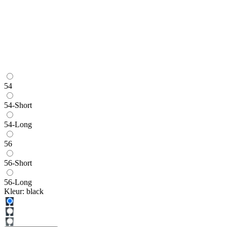
54
54-Short
54-Long
56
56-Short
56-Long
Kleur:
black