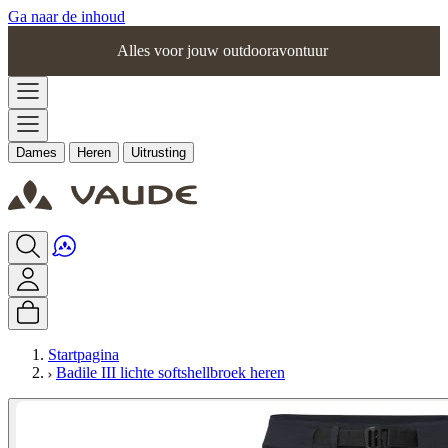
Ga naar de inhoud
Alles voor jouw outdooravontuur
Dames
Heren
Uitrusting
Startpagina
Badile III lichte softshellbroek heren