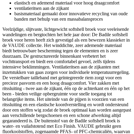
elastisch en ademend materiaal voor hoog draagcomfort
ventilatieritsen aan de zijkant
basismateriaal gemaakt door innovatieve recycling van oude
banden met behulp van een massabalansproces
Veelzijdige, slijtvaste, lichtgewicht softshell broek voor veeleisende
wandelingen en bergtochten het hele jaar door: De Badile softshell
broek voor heren heeft zich gevestigd als een bewezen klassieker in
de VAUDE collectie. Het winddichte, zeer ademende materiaal
biedt betrouwbare bescherming tegen de elementen en is zeer
duurzaam. De gestructureerde binnenkant verbetert het
vochttransport en biedt een comfortabel gevoel, zelfs tijdens
intensieve beklimmingen. Ventilatieritsen aan de zijkanten met
inzetstukken van gaas zorgen voor individuele temperatuurregeling.
De verstelbare tailleband met geïntegreerde riem zorgt voor een
precieze pasvorm en een hoog draagcomfort. Vier zakken met
ritssluiting - twee aan de zijkant, één op de achterkant en één op het
been - bieden veilige opbergruimte voor snelle toegang tot
belangrijke items. Het uiteinde van de pijpen is voorzien van een
ritssluiting en een elastische koordverstelling en wordt ondersteund
door een stoffen wig zodat de broek optimaal kan worden aangepast
aan verschillende bergschoenen en een schone afwerking altijd
gegarandeerd is. De buitenstof van de Badile softshell broek is
water- en vuilafstotend met Eco Finish. VAUDE gebruikt geen
fluorkoolstoffen, zogenaamde PFAS- of PFC-chemicaliën, waarvan