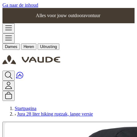
Ga naar de inhoud
Alles voor jouw outdooravontuur
Dames
Heren
Uitrusting
Startpagina
Jura 28 liter hiking rugzak, lange versie