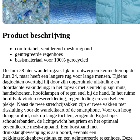
Product beschrijving
comfortabel, ventilerend mesh rugpand
geïntegreerde regenhoes
basismateriaal voor 100% gerecycled
De Jura 28 liter wandelrugzak lijkt in ontwerp en kenmerken op de
Jura 24, maar heeft een langere rug voor lange mensen. Tijdens
dagtochten overtuigt hij door zijn opgeruimde uitstraling en
doordachte vakindeling: in het topvak met sleutelclip zijn muts,
handschoenen, hoofdlampen of regen snel bij de hand. In het ruime
hoofdvak vinden reservekleding, regenkleding en voedsel een
plekje. Naast de twee stretchzijzakken zijn er twee vakken met
ritssluiting voor de wandelkaart of de smartphone. Voor een hoog
draagcomfort, ook op lange tochten, zorgen de Ergoshape-
schouderbanden, de lichtgewicht heupriem en het optimaal
geventileerde mesh-rugpand. Een borstband met
drinkslangbevestiging is aan boord, evenals een
trekkingstokkenbevestiging en een geïntegreerde regenhoes. Deze