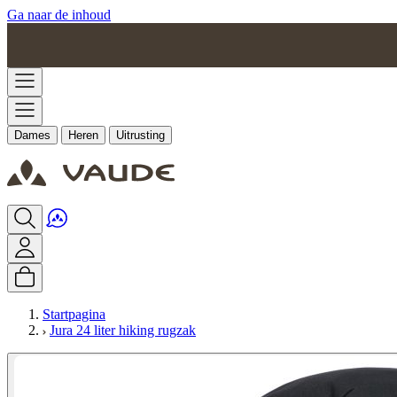
Ga naar de inhoud
Dames
Heren
Uitrusting
Startpagina
Jura 24 liter hiking rugzak