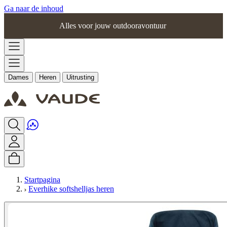
Ga naar de inhoud
Alles voor jouw outdooravontuur
Dames
Heren
Uitrusting
Startpagina
Everhike softshelljas heren