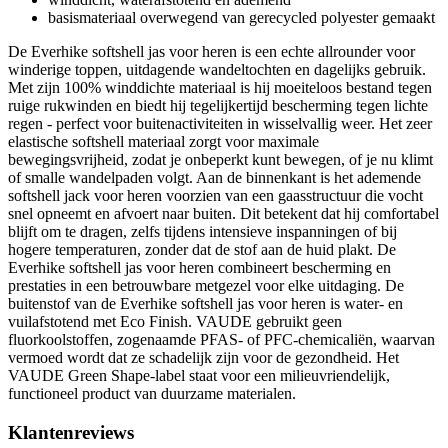
basismateriaal overwegend van gerecycled polyester gemaakt
De Everhike softshell jas voor heren is een echte allrounder voor
winderige toppen, uitdagende wandeltochten en dagelijks gebruik.
Met zijn 100% winddichte materiaal is hij moeiteloos bestand tegen
ruige rukwinden en biedt hij tegelijkertijd bescherming tegen lichte
regen - perfect voor buitenactiviteiten in wisselvallig weer. Het zeer
elastische softshell materiaal zorgt voor maximale
bewegingsvrijheid, zodat je onbeperkt kunt bewegen, of je nu klimt
of smalle wandelpaden volgt. Aan de binnenkant is het ademende
softshell jack voor heren voorzien van een gaasstructuur die vocht
snel opneemt en afvoert naar buiten. Dit betekent dat hij comfortabel
blijft om te dragen, zelfs tijdens intensieve inspanningen of bij
hogere temperaturen, zonder dat de stof aan de huid plakt. De
Everhike softshell jas voor heren combineert bescherming en
prestaties in een betrouwbare metgezel voor elke uitdaging. De
buitenstof van de Everhike softshell jas voor heren is water- en
vuilafstotend met Eco Finish. VAUDE gebruikt geen
fluorkoolstoffen, zogenaamde PFAS- of PFC-chemicaliën, waarvan
vermoed wordt dat ze schadelijk zijn voor de gezondheid. Het
VAUDE Green Shape-label staat voor een milieuvriendelijk,
functioneel product van duurzame materialen.
Klantenreviews