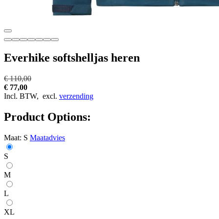
Everhike softshelljas heren
€ 110,00
€ 77,00
Incl. BTW,
excl.
verzending
Product Options:
Maat:
S
Maatadvies
S
M
L
XL