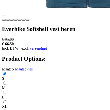
Everhike Softshell vest heren
€ 95,00
€ 66,50
Incl. BTW,
excl.
verzending
Product Options:
Maat:
S
Maatadvies
S
M
L
XL