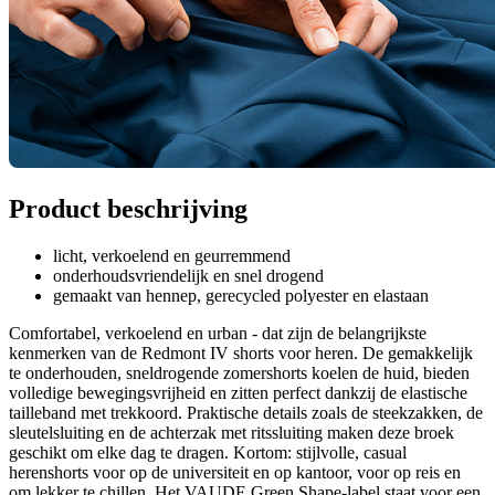
Product beschrijving
licht, verkoelend en geurremmend
onderhoudsvriendelijk en snel drogend
gemaakt van hennep, gerecycled polyester en elastaan
Comfortabel, verkoelend en urban - dat zijn de belangrijkste
kenmerken van de Redmont IV shorts voor heren. De gemakkelijk
te onderhouden, sneldrogende zomershorts koelen de huid, bieden
volledige bewegingsvrijheid en zitten perfect dankzij de elastische
tailleband met trekkoord. Praktische details zoals de steekzakken, de
sleutelsluiting en de achterzak met ritssluiting maken deze broek
geschikt om elke dag te dragen. Kortom: stijlvolle, casual
herenshorts voor op de universiteit en op kantoor, voor op reis en
om lekker te chillen. Het VAUDE Green Shape-label staat voor een