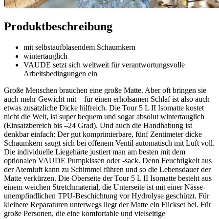
Produktbeschreibung
mit selbstaufblasendem Schaumkern
wintertauglich
VAUDE setzt sich weltweit für verantwortungsvolle
Arbeitsbedingungen ein
Große Menschen brauchen eine große Matte. Aber oft bringen sie
auch mehr Gewicht mit – für einen erholsamen Schlaf ist also auch
etwas zusätzliche Dicke hilfreich. Die Tour 5 L II Isomatte kostet
nicht die Welt, ist super bequem und sogar absolut wintertauglich
(Einsatzbereich bis –24 Grad). Und auch die Handhabung ist
denkbar einfach: Der gut komprimierbare, fünf Zentimeter dicke
Schaumkern saugt sich bei offenem Ventil automatisch mit Luft voll.
Die individuelle Liegehärte justiert man am besten mit dem
optionalen VAUDE Pumpkissen oder -sack. Denn Feuchtigkeit aus
der Atemluft kann zu Schimmel führen und so die Lebensdauer der
Matte verkürzen. Die Oberseite der Tour 5 L II Isomatte besteht aus
einem weichen Stretchmaterial, die Unterseite ist mit einer Nässe-
unempfindlichen TPU-Beschichtung vor Hydrolyse geschützt. Für
kleinere Reparaturen unterwegs liegt der Matte ein Flickset bei. Für
große Personen, die eine komfortable und vielseitige