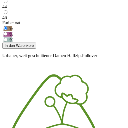
44
46
Farbe:
oat
%
%
%
In den Warenkorb
Urbaner, weit geschnittener Damen Halfzip-Pullover