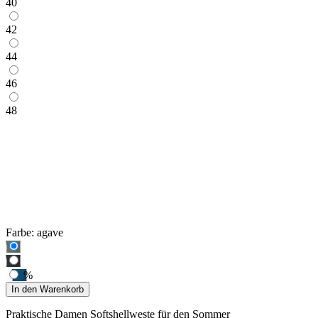
40
42
44
46
48
Farbe:
agave
%
In den Warenkorb
Praktische Damen Softshellweste für den Sommer