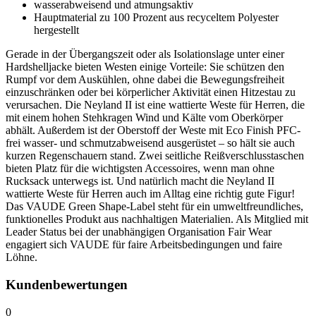
wasserabweisend und atmungsaktiv
Hauptmaterial zu 100 Prozent aus recyceltem Polyester
hergestellt
Gerade in der Übergangszeit oder als Isolationslage unter einer
Hardshelljacke bieten Westen einige Vorteile: Sie schützen den
Rumpf vor dem Auskühlen, ohne dabei die Bewegungsfreiheit
einzuschränken oder bei körperlicher Aktivität einen Hitzestau zu
verursachen. Die Neyland II ist eine wattierte Weste für Herren, die
mit einem hohen Stehkragen Wind und Kälte vom Oberkörper
abhält. Außerdem ist der Oberstoff der Weste mit Eco Finish PFC-
frei wasser- und schmutzabweisend ausgerüstet – so hält sie auch
kurzen Regenschauern stand. Zwei seitliche Reißverschlusstaschen
bieten Platz für die wichtigsten Accessoires, wenn man ohne
Rucksack unterwegs ist. Und natürlich macht die Neyland II
wattierte Weste für Herren auch im Alltag eine richtig gute Figur!
Das VAUDE Green Shape-Label steht für ein umweltfreundliches,
funktionelles Produkt aus nachhaltigen Materialien. Als Mitglied mit
Leader Status bei der unabhängigen Organisation Fair Wear
engagiert sich VAUDE für faire Arbeitsbedingungen und faire
Löhne.
Kundenbewertungen
0