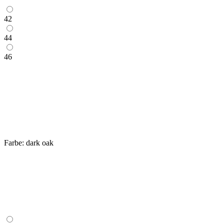
42
44
46
Farbe:
dark oak