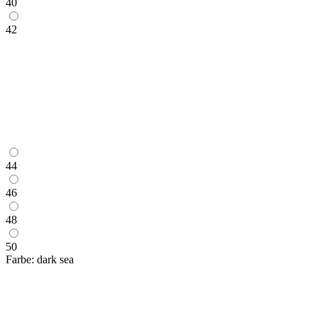
40
42
44
46
48
50
Farbe:
dark sea