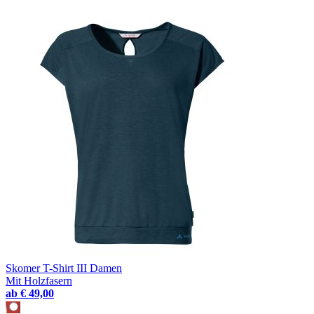
Skomer T-Shirt III Damen
Mit Holzfasern
ab
€ 49,00