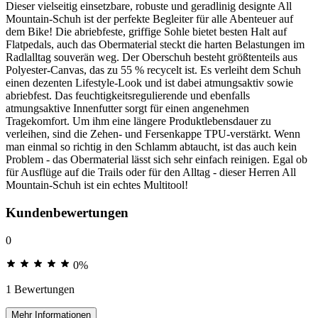
Dieser vielseitig einsetzbare, robuste und geradlinig designte All
Mountain-Schuh ist der perfekte Begleiter für alle Abenteuer auf
dem Bike! Die abriebfeste, griffige Sohle bietet besten Halt auf
Flatpedals, auch das Obermaterial steckt die harten Belastungen im
Radlalltag souverän weg. Der Oberschuh besteht größtenteils aus
Polyester-Canvas, das zu 55 % recycelt ist. Es verleiht dem Schuh
einen dezenten Lifestyle-Look und ist dabei atmungsaktiv sowie
abriebfest. Das feuchtigkeitsregulierende und ebenfalls
atmungsaktive Innenfutter sorgt für einen angenehmen
Tragekomfort. Um ihm eine längere Produktlebensdauer zu
verleihen, sind die Zehen- und Fersenkappe TPU-verstärkt. Wenn
man einmal so richtig in den Schlamm abtaucht, ist das auch kein
Problem - das Obermaterial lässt sich sehr einfach reinigen. Egal ob
für Ausflüge auf die Trails oder für den Alltag - dieser Herren All
Mountain-Schuh ist ein echtes Multitool!
Kundenbewertungen
0
0%
1 Bewertungen
Mehr Informationen