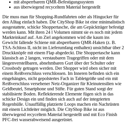
mit absperrbarem QMR-Befestigungssystem
aus überwiegend recyceltem Material hergestellt
Die muss man für Shopping-Rundfahrten oder als Hingucker für
den Alltag einfach haben. Die CityShop Bike ist eine minimalistisch
ausgestattete, schicke Shoppertasche, die am Gepäckträger befestigt
werden kann. Mit ihren 24 l Volumen nimmt sie es noch mit jedem
Markteinkauf auf. Am Ziel angekommen wird die kaum ins
Gewicht fallende Schiene mit absperrbaren QMR-Haken (z. B.
TSA-Schloss II, nicht im Lieferumfang enthalten) unsichtbar über 2
Druckknöpfe mit einem Flap abgedeckt. Die Shoppertasche kann
klassisch an 2 langen, verstaubaren Tragegriffen oder mit dem
längenverstellbaren, abnehmbaren Gurt über der Schulter oder
Crossbody getragen werden. Der Shopper wird oben sicher mit
einem Reißverschluss verschlossen. Im Inneren befinden sich ein
eingehängtes, nicht gepolstertes Fach in Tabletgröße und ein mit
Reißverschluss versehener Netz-Organizer für Kleinutensilien wie
Geldbeutel, Smartphone und Stifte. Für guten Stand sorgt der
stabilisierte Boden. Reflektierende Elemente fügen sich in das
schicke Design ein und finden sich auch auf der integrierten
Regenhülle. Unauffällig platzierte Loops machen ein Nachrüsten
mit einem Lichtleiter möglich. Die CityShop Bike ist aus
überwiegend recyceltem Material hergestellt und mit Eco Finish
PFC-frei wasserabweisend ausgerüstet.