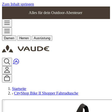
Zum Inhalt springen
Alles für dein Outdoor-Abenteuer
Damen
Herren
Ausrüstung
Startseite
CityShop Bike II Shopper Fahrradtasche