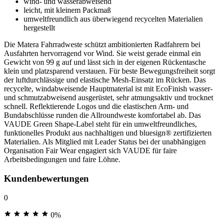
wind- und wasserabweisend
leicht, mit kleinem Packmaß
umweltfreundlich aus überwiegend recycelten Materialien
hergestellt
Die Matera Fahrradweste schützt ambitionierten Radfahrern bei
Ausfahrten hervorragend vor Wind. Sie weist gerade einmal ein
Gewicht von 99 g auf und lässt sich in der eigenen Rückentasche
klein und platzsparend verstauen. Für beste Bewegungsfreiheit sorgt
der luftdurchlässige und elastische Mesh-Einsatz im Rücken. Das
recycelte, windabweisende Hauptmaterial ist mit EcoFinish wasser-
und schmutzabweisend ausgerüstet, sehr atmungsaktiv und trocknet
schnell. Reflektierende Logos und die elastischen Arm- und
Bundabschlüsse runden die Allroundweste komfortabel ab. Das
VAUDE Green Shape-Label steht für ein umweltfreundliches,
funktionelles Produkt aus nachhaltigen und bluesign® zertifizierten
Materialien. Als Mitglied mit Leader Status bei der unabhängigen
Organisation Fair Wear engagiert sich VAUDE für faire
Arbeitsbedingungen und faire Löhne.
Kundenbewertungen
0
0%