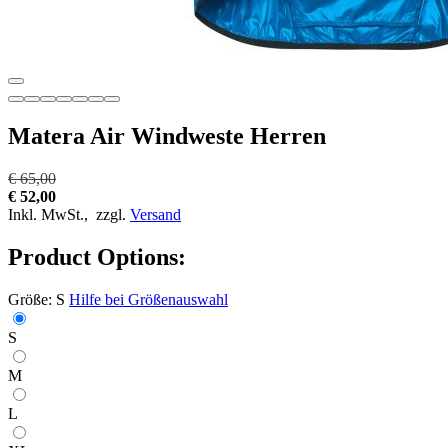
Matera Air Windweste Herren
€ 65,00
€ 52,00
Inkl. MwSt.,
zzgl.
Versand
Product Options:
Größe:
S
Hilfe bei Größenauswahl
S
M
L