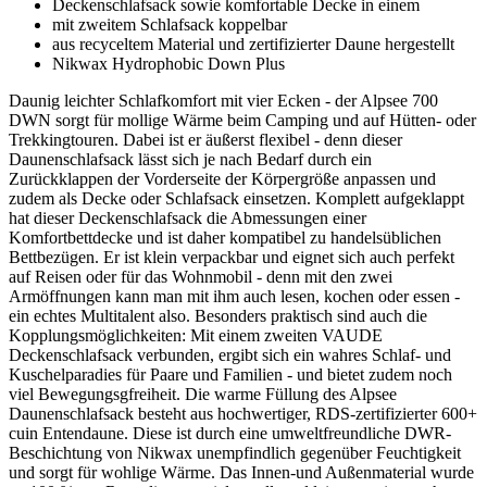
Deckenschlafsack sowie komfortable Decke in einem
mit zweitem Schlafsack koppelbar
aus recyceltem Material und zertifizierter Daune hergestellt
Nikwax Hydrophobic Down Plus
Daunig leichter Schlafkomfort mit vier Ecken - der Alpsee 700
DWN sorgt für mollige Wärme beim Camping und auf Hütten- oder
Trekkingtouren. Dabei ist er äußerst flexibel - denn dieser
Daunenschlafsack lässt sich je nach Bedarf durch ein
Zurückklappen der Vorderseite der Körpergröße anpassen und
zudem als Decke oder Schlafsack einsetzen. Komplett aufgeklappt
hat dieser Deckenschlafsack die Abmessungen einer
Komfortbettdecke und ist daher kompatibel zu handelsüblichen
Bettbezügen. Er ist klein verpackbar und eignet sich auch perfekt
auf Reisen oder für das Wohnmobil - denn mit den zwei
Armöffnungen kann man mit ihm auch lesen, kochen oder essen -
ein echtes Multitalent also. Besonders praktisch sind auch die
Kopplungsmöglichkeiten: Mit einem zweiten VAUDE
Deckenschlafsack verbunden, ergibt sich ein wahres Schlaf- und
Kuschelparadies für Paare und Familien - und bietet zudem noch
viel Bewegungsgfreiheit. Die warme Füllung des Alpsee
Daunenschlafsack besteht aus hochwertiger, RDS-zertifizierter 600+
cuin Entendaune. Diese ist durch eine umweltfreundliche DWR-
Beschichtung von Nikwax unempfindlich gegenüber Feuchtigkeit
und sorgt für wohlige Wärme. Das Innen-und Außenmaterial wurde