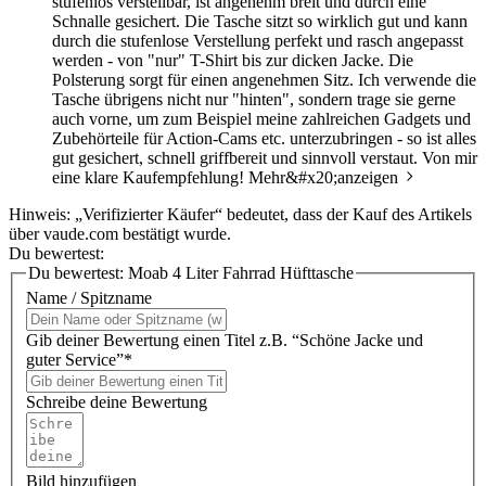
stufenlos verstellbar, ist angenehm breit und durch eine
Schnalle gesichert. Die Tasche sitzt so wirklich gut und kann
durch die stufenlose Verstellung perfekt und rasch angepasst
werden - von "nur" T-Shirt bis zur dicken Jacke. Die
Polsterung sorgt für einen angenehmen Sitz. Ich verwende die
Tasche übrigens nicht nur "hinten", sondern trage sie gerne
auch vorne, um zum Beispiel meine zahlreichen Gadgets und
Zubehörteile für Action-Cams etc. unterzubringen - so ist alles
gut gesichert, schnell griffbereit und sinnvoll verstaut. Von mir
eine klare Kaufempfehlung!
Mehr&#x20;anzeigen
Hinweis: „Verifizierter Käufer“ bedeutet, dass der Kauf des Artikels
über vaude.com bestätigt wurde.
Du bewertest:
Du bewertest:
Moab 4 Liter Fahrrad Hüfttasche
Name / Spitzname
Gib deiner Bewertung einen Titel z.B. “Schöne Jacke und
guter Service”*
Schreibe deine Bewertung
Bild hinzufügen