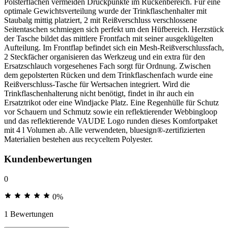
Polsterflächen vermeiden Druckpunkte im Rückenbereich. Für eine
optimale Gewichtsverteilung wurde der Trinkflaschenhalter mit
Staubalg mittig platziert, 2 mit Reißverschluss verschlossene
Seitentaschen schmiegen sich perfekt um den Hüfbereich. Herzstück
der Tasche bildet das mittlere Frontfach mit seiner ausgeklügelten
Aufteilung. Im Frontflap befindet sich ein Mesh-Reißverschlussfach,
2 Steckfächer organisieren das Werkzeug und ein extra für den
Ersatzschlauch vorgesehenes Fach sorgt für Ordnung. Zwischen
dem gepolsterten Rücken und dem Trinkflaschenfach wurde eine
Reißverschluss-Tasche für Wertsachen integriert. Wird die
Trinkflaschenhalterung nicht benötigt, findet in ihr auch ein
Ersatztrikot oder eine Windjacke Platz. Eine Regenhülle für Schutz
vor Schauern und Schmutz sowie ein reflektierender Webbingloop
und das reflektierende VAUDE Logo runden dieses Komfortpaket
mit 4 l Volumen ab. Alle verwendeten, bluesign®-zertifizierten
Materialien bestehen aus recyceltem Polyester.
Kundenbewertungen
0
0%
1 Bewertungen