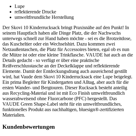
Lupe
reflektierende Drucke
umweltfreundliche Herstellung
Der Skovi 10 Kinderrucksack bringt Praxisnähe auf den Punkt! In
seinem Hauptfach haben alle Dinge Platz, die der Nachwuchs
unterwegs schnell zur Hand haben möchte - sei es die Brotzeitdose,
das Kuscheltier oder ein Wechselshirt. Dazu kommen zwei
Netzaußentaschen, die Platz für Accessoires bieten, egal ob es nun
die Mütze ist oder eine kleine Trinkflasche. VAUDE hat auch an die
Details gedacht - so verfügt er über eine praktische
Reißverschlusstasche an der Deckelklappe und reflektierende
Elemente. Damit der Entdeckungsdrang auch ausreichend gestillt
wird, hat Vaude dem Skovi 10 Kinderrucksack eine Lupe beigelegt.
Ein prima Begleiter für Kindergarten und Alltag, aber auch für die
ersten Wander- und Bergtouren. Dieser Rucksack besteht anteilig
aus Recycling-Material und ist mit Eco Finish umweltfreundlich
wasserabweisend ohne Fluorcarbone (PFC) hergestellt. Das
VAUDE Green Shape-Label steht für ein umweltfreundliches,
funktionelles Produkt aus nachhaltigen, bluesign®-zertifizierten
Materialien.
Kundenbewertungen