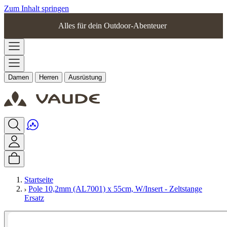
Zum Inhalt springen
Alles für dein Outdoor-Abenteuer
Damen
Herren
Ausrüstung
Startseite
Pole 10,2mm (AL7001) x 55cm, W/Insert - Zeltstange
Ersatz