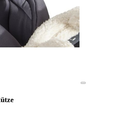
tütze