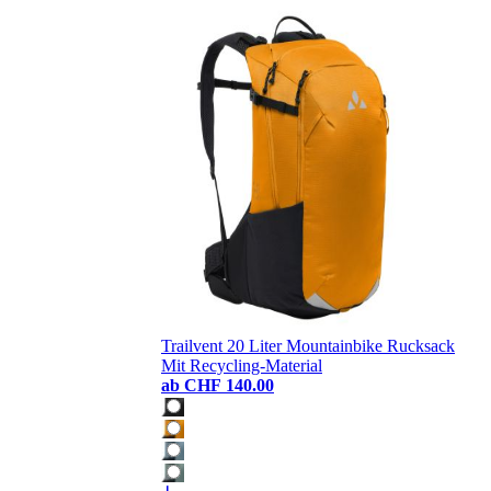
Trailvent 20 Liter Mountainbike Rucksack
Mit Recycling-Material
ab
CHF 140.00