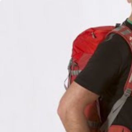
Zum Inhalt springen
Damen
Herren
Ausrüstung
Startseite
VAUDE Storys
Know-how
So findest du das richtige Tragesystem beim Fahrradrucksack
Rucksäcke
Radfahren im Alltag
Mountainbike
Gravel