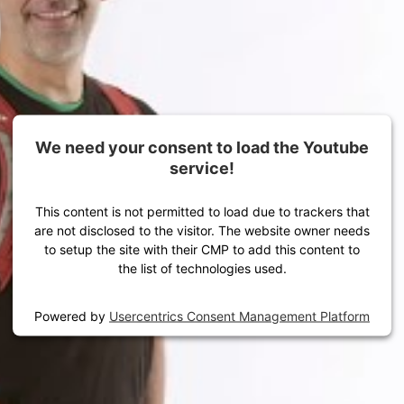
Ausrüstung für dein Outdoor-Abenteuer
We need your consent to load the Youtube
We need your consent to load the Youtube
service!
service!
This content is not permitted to load due to trackers that
This content is not permitted to load due to trackers that
are not disclosed to the visitor. The website owner needs
are not disclosed to the visitor. The website owner needs
to setup the site with their CMP to add this content to
to setup the site with their CMP to add this content to
the list of technologies used.
the list of technologies used.
Powered by
Powered by
Usercentrics Consent Management Platform
Usercentrics Consent Management Platform