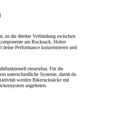
m
, ist die direkte Verbindung zwischen
e Komponente am Rucksack. Hoher
uf deine Performance konzentrieren und
funktionell einsetzbar. Für die
dem unterschiedliche Systeme, damit du
h Aktivität werden Bikerucksäcke mit
Rückensystem angeboten.