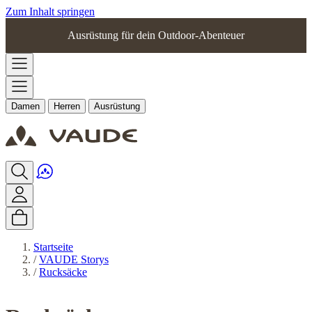
Zum Inhalt springen
Ausrüstung für dein Outdoor-Abenteuer
Damen
Herren
Ausrüstung
Startseite
/
VAUDE Storys
/
Rucksäcke