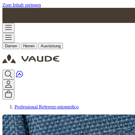
Zum Inhalt springen
Damen
Herren
Ausrüstung
Professional Referenz-miomedico