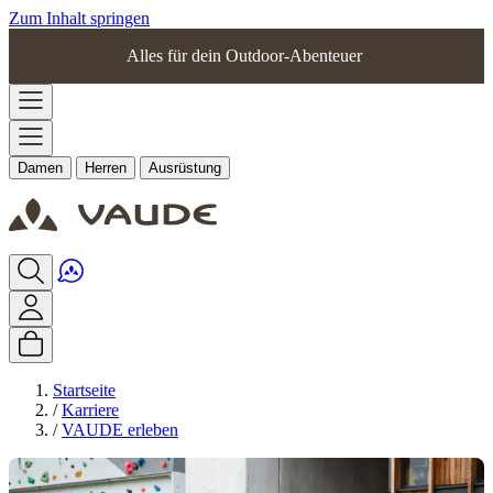
Zum Inhalt springen
Alles für dein Outdoor-Abenteuer
Damen
Herren
Ausrüstung
Startseite
/
Karriere
/
VAUDE erleben