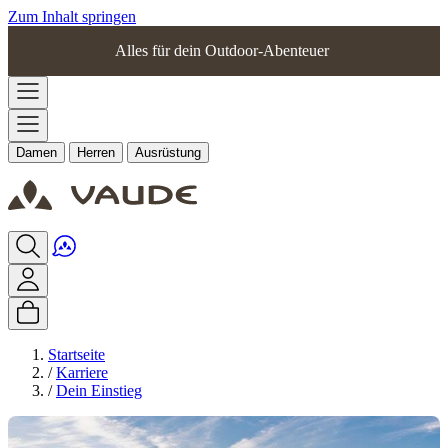
Zum Inhalt springen
Alles für dein Outdoor-Abenteuer
Damen
Herren
Ausrüstung
Startseite
/
Karriere
/
Dein Einstieg