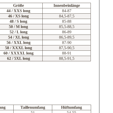
Größe
Innenbeinlänge
44 / XXS long
84-87
46 / XS long
84,5-87,5
48 / S long
85-88
50 / M long
85,5-88,5
52 / L long
86-89
54 / XL long
86,5-89,5
56 / XXL long
87-90
58 / XXXL long
87,5-90,5
60 / XXXXL long
88-91
62 / 5XL long
88,5-91,5
ang
Taillenumfang
Hüftumfang
51
54-55