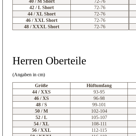
40 / M Short
72-76
42 / L Short
72-76
44 / XL Short
72-76
46 / XXL Short
72-76
48 / XXXL Short
72-76
Herren Oberteile
(Angaben in cm)
Größe
Hüftumfang
44 / XXS
93-95
46 / XS
96-98
48 / S
99-101
50 / M
102-104
52 / L
105-107
54 / XL
108-111
56 / XXL
112-115