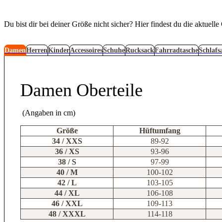
Du bist dir bei deiner Größe nicht sicher? Hier findest du die aktuel
Damen
Herren
Kinder
Accessoires
Schuhe
Rucksack
Fahrradtasche
Schlafs
Damen Oberteile
(Angaben in cm)
Größe
Hüftumfang
34 / XXS
89-92
36 / XS
93-96
38 / S
97-99
40 / M
100-102
42 / L
103-105
44 / XL
106-108
46 / XXL
109-113
48 / XXXL
114-118