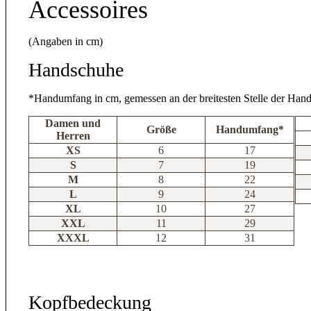
Accessoires
(Angaben in cm)
Handschuhe
*Handumfang in cm, gemessen an der breitesten Stelle der Han
Damen und
Größe
Handumfang*
Herren
XS
6
17
S
7
19
M
8
22
L
9
24
XL
10
27
XXL
11
29
XXXL
12
31
Kopfbedeckung