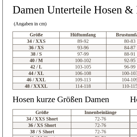
Damen Unterteile Hosen &
(Angaben in cm)
Größe
Hüftumfang
Brustumf
34 / XXS
89-92
80-83
36 / XS
93-96
84-87
38 / S
97-99
88-91
40 / M
100-102
92-95
42 / L
103-105
96-99
44 / XL
106-108
100-10
46 / XXL
109-113
104-10
48 / XXXL
114-118
110-11
Hosen kurze Größen Damen
H
Größe
Innenbeinlänge
34 / XXS Short
72-76
36 / XS Short
72-76
38 / S Short
72-76