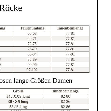
 Röcke
ang
Taillenumfang
Innenbeinlänge
66-68
77-81
69-71
77-81
72-75
77-81
76-79
77-81
80-84
77-81
3
85-89
77-81
9
90-96
77-81
5
97-102
77-81
osen lange Größen Damen
Größe
Innenbeinlänge
34 / XXS long
82-86
36 / XS long
82-86
38 / S long
82-86