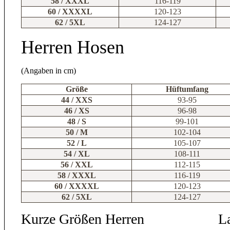
58 / XXXL
116-119
60 / XXXXL
120-123
62 / 5XL
124-127
Herren Hosen
(Angaben in cm)
Größe
Hüftumfang
44 / XXS
93-95
46 / XS
96-98
48 / S
99-101
50 / M
102-104
52 / L
105-107
54 / XL
108-111
56 / XXL
112-115
58 / XXXL
116-119
60 / XXXXL
120-123
62 / 5XL
124-127
Kurze Größen Herren
L