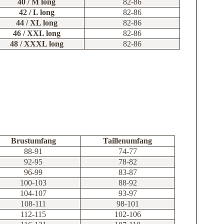
40 / M long
82-86
42 / L long
82-86
44 / XL long
82-86
46 / XXL long
82-86
48 / XXXL long
82-86
Brustumfang
Taillenumfang
88-91
74-77
92-95
78-82
96-99
83-87
100-103
88-92
104-107
93-97
108-111
98-101
112-115
102-106