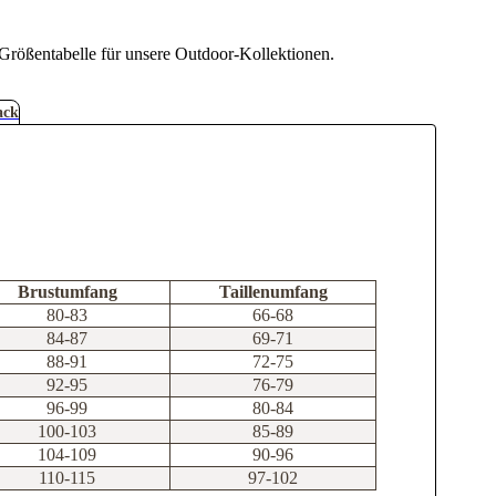
le Größentabelle für unsere Outdoor-Kollektionen.
ack
Brustumfang
Taillenumfang
80-83
66-68
84-87
69-71
88-91
72-75
92-95
76-79
96-99
80-84
100-103
85-89
104-109
90-96
110-115
97-102