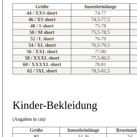
Größe
Innenbeinlänge
44 / XXS short
74-77
46 / XS short
74,5-77,5
48 / S short
75-78
50 / M short
75,5-78,5
52 / L short
76-79
54 / XL short
76,5-79,5
56 / XXL short
77-80
58 / XXXL short
77,5-80,5
60 / XXXXL short
78-81
62 / 5XL short
78,5-81,5
Kinder-Bekleidung
(Angaben in cm)
Größe
Innenbeinlänge
Brustumf
92
34-36
54