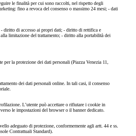
uire le finalità per cui sono raccolti, nel rispetto degli
i marketing: fino a revoca del consenso o massimo 24 mesi; - dati
diritto di accesso ai propri dati; - diritto di rettifica e
alla limitazione del trattamento; - diritto alla portabilità dei
nte per la protezione dei dati personali (Piazza Venezia 11,
tamento dei dati personali online. In tali casi, il consenso
riale.
profilazione. L’utente può accettare o rifiutare i cookie in
erso le impostazioni del browser o il banner dedicato.
ivello adeguato di protezione, conformemente agli artt. 44 e ss.
ole Contrattuali Standard).