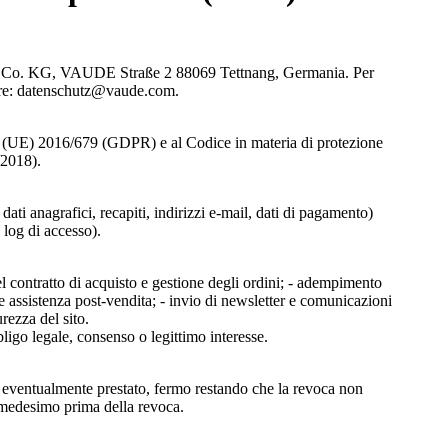
H & Co. KG, VAUDE Straße 2 88069 Tettnang, Germania. Per
ttare: datenschutz@vaude.com.
to (UE) 2016/679 (GDPR) e al Codice in materia di protezione
/2018).
 dati anagrafici, recapiti, indirizzi e-mail, dati di pagamento)
 log di accesso).
del contratto di acquisto e gestione degli ordini; - adempimento
i e assistenza post-vendita; - invio di newsletter e comunicazioni
rezza del sito.
ligo legale, consenso o legittimo interesse.
so eventualmente prestato, fermo restando che la revoca non
o medesimo prima della revoca.