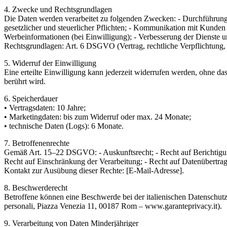
4. Zwecke und Rechtsgrundlagen
Die Daten werden verarbeitet zu folgenden Zwecken: - Durchführung 
gesetzlicher und steuerlicher Pflichten; - Kommunikation mit Kunde
Werbeinformationen (bei Einwilligung); - Verbesserung der Dienste u
Rechtsgrundlagen: Art. 6 DSGVO (Vertrag, rechtliche Verpflichtung, E
5. Widerruf der Einwilligung
Eine erteilte Einwilligung kann jederzeit widerrufen werden, ohne das
berührt wird.
6. Speicherdauer
• Vertragsdaten: 10 Jahre;
• Marketingdaten: bis zum Widerruf oder max. 24 Monate;
• technische Daten (Logs): 6 Monate.
7. Betroffenenrechte
Gemäß Art. 15–22 DSGVO: - Auskunftsrecht; - Recht auf Berichtigun
Recht auf Einschränkung der Verarbeitung; - Recht auf Datenübertrag
Kontakt zur Ausübung dieser Rechte: [E-Mail-Adresse].
8. Beschwerderecht
Betroffene können eine Beschwerde bei der italienischen Datenschutza
personali, Piazza Venezia 11, 00187 Rom – www.garanteprivacy.it).
9. Verarbeitung von Daten Minderjähriger