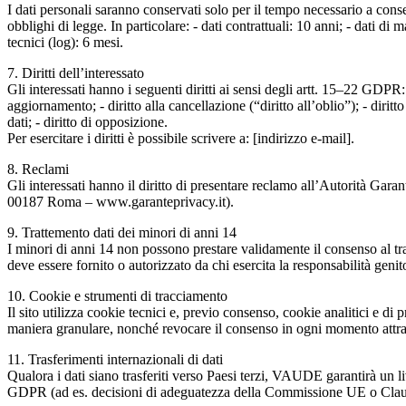
I dati personali saranno conservati solo per il tempo necessario a conseg
obblighi di legge. In particolare: - dati contrattuali: 10 anni; - dati d
tecnici (log): 6 mesi.
7. Diritti dell’interessato
Gli interessati hanno i seguenti diritti ai sensi degli artt. 15–22 GDPR: - 
aggiornamento; - diritto alla cancellazione (“diritto all’oblio”); - diritto 
dati; - diritto di opposizione.
Per esercitare i diritti è possibile scrivere a: [indirizzo e-mail].
8. Reclami
Gli interessati hanno il diritto di presentare reclamo all’Autorità Gara
00187 Roma – www.garanteprivacy.it).
9. Trattemento dati dei minori di anni 14
I minori di anni 14 non possono prestare validamente il consenso al trat
deve essere fornito o autorizzato da chi esercita la responsabilità genito
10. Cookie e strumenti di tracciamento
Il sito utilizza cookie tecnici e, previo consenso, cookie analitici e di 
maniera granulare, nonché revocare il consenso in ogni momento attrav
11. Trasferimenti internazionali di dati
Qualora i dati siano trasferiti verso Paesi terzi, VAUDE garantirà un l
GDPR (ad es. decisioni di adeguatezza della Commissione UE o Claus