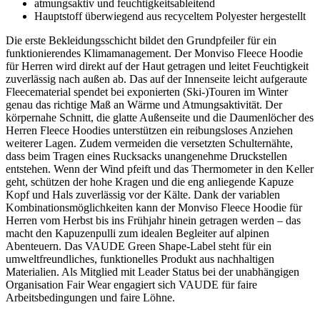
atmungsaktiv und feuchtigkeitsableitend
Hauptstoff überwiegend aus recyceltem Polyester hergestellt
Die erste Bekleidungsschicht bildet den Grundpfeiler für ein
funktionierendes Klimamanagement. Der Monviso Fleece Hoodie
für Herren wird direkt auf der Haut getragen und leitet Feuchtigkeit
zuverlässig nach außen ab. Das auf der Innenseite leicht aufgeraute
Fleecematerial spendet bei exponierten (Ski-)Touren im Winter
genau das richtige Maß an Wärme und Atmungsaktivität. Der
körpernahe Schnitt, die glatte Außenseite und die Daumenlöcher des
Herren Fleece Hoodies unterstützen ein reibungsloses Anziehen
weiterer Lagen. Zudem vermeiden die versetzten Schulternähte,
dass beim Tragen eines Rucksacks unangenehme Druckstellen
entstehen. Wenn der Wind pfeift und das Thermometer in den Keller
geht, schützen der hohe Kragen und die eng anliegende Kapuze
Kopf und Hals zuverlässig vor der Kälte. Dank der variablen
Kombinationsmöglichkeiten kann der Monviso Fleece Hoodie für
Herren vom Herbst bis ins Frühjahr hinein getragen werden – das
macht den Kapuzenpulli zum idealen Begleiter auf alpinen
Abenteuern. Das VAUDE Green Shape-Label steht für ein
umweltfreundliches, funktionelles Produkt aus nachhaltigen
Materialien. Als Mitglied mit Leader Status bei der unabhängigen
Organisation Fair Wear engagiert sich VAUDE für faire
Arbeitsbedingungen und faire Löhne.