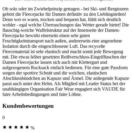
Ob solo oder im Zwiebelprinzip getragen - bei Ski- und Bergtouren
gehört die Fleecejacke für Damen definitiv zu den Lieblingsteilen!
Denn wer es warm, trocken und bequem hat, fühlt sich deutlich
wohler - egal welche Überraschungen das Wetter gerade bietet! Die
flauschig-weiche Waffelstruktur auf der Innenseite der Damen-
Fleecejacke bewirkt einerseits einen sehr guten
Feuchtigkeitstransport nach außen, andererseits eine angenehme
Isolation durch die eingeschlossene Luft. Das recycelte
Fleecematerial ist sehr elastisch und macht somit jede Bewegung
mit. Die etwas höher gesetzten Reißverschluss-Eingrifftaschen der
Damen Fleecejacke lassen sich auch mit Klettergurt und
aufgezogenem Rucksack einfach bedienen. Für eine gute Passform
sorgen der sportive Schnitt und die weichen, elastischen
Abschlussbündchen an Kapuze und Ärmel. Die anliegende Kapuze
passt auch unter den Helm. Als Mitglied mit Leader Status bei der
unabhängigen Organisation Fair Wear engagiert sich VAUDE für
faire Arbeitsbedingungen und faire Löhne.
Kundenbewertungen
0
%