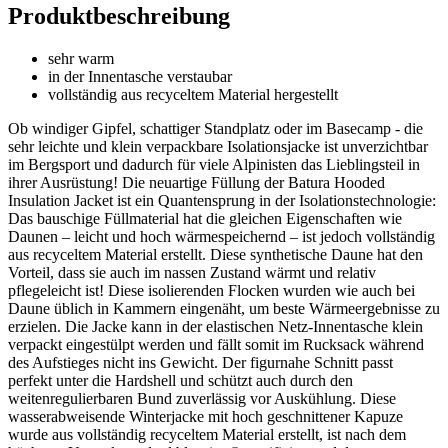
Produktbeschreibung
sehr warm
in der Innentasche verstaubar
vollständig aus recyceltem Material hergestellt
Ob windiger Gipfel, schattiger Standplatz oder im Basecamp - die
sehr leichte und klein verpackbare Isolationsjacke ist unverzichtbar
im Bergsport und dadurch für viele Alpinisten das Lieblingsteil in
ihrer Ausrüstung! Die neuartige Füllung der Batura Hooded
Insulation Jacket ist ein Quantensprung in der Isolationstechnologie:
Das bauschige Füllmaterial hat die gleichen Eigenschaften wie
Daunen – leicht und hoch wärmespeichernd – ist jedoch vollständig
aus recyceltem Material erstellt. Diese synthetische Daune hat den
Vorteil, dass sie auch im nassen Zustand wärmt und relativ
pflegeleicht ist! Diese isolierenden Flocken wurden wie auch bei
Daune üblich in Kammern eingenäht, um beste Wärmeergebnisse zu
erzielen. Die Jacke kann in der elastischen Netz-Innentasche klein
verpackt eingestülpt werden und fällt somit im Rucksack während
des Aufstieges nicht ins Gewicht. Der figurnahe Schnitt passt
perfekt unter die Hardshell und schützt auch durch den
weitenregulierbaren Bund zuverlässig vor Auskühlung. Diese
wasserabweisende Winterjacke mit hoch geschnittener Kapuze
wurde aus vollständig recyceltem Material erstellt, ist nach dem