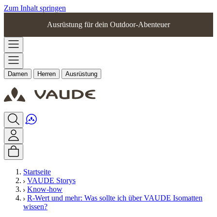
Zum Inhalt springen
Ausrüstung für dein Outdoor-Abenteuer
Damen
Herren
Ausrüstung
Startseite
VAUDE Storys
Know-how
R-Wert und mehr: Was sollte ich über VAUDE Isomatten
wissen?