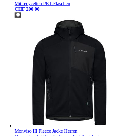
Mit recycelten PET-Flaschen
CHF 200.00
Monviso III Fleece Jacke Herren