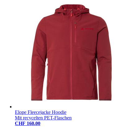
Elope Fleecejacke Hoodie
Mit recycelten PET-Flaschen
CHF 160.00