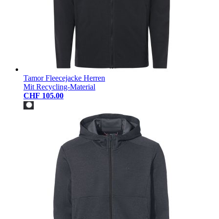
Tamor Fleecejacke Herren
Mit Recycling-Material
CHF 105.00