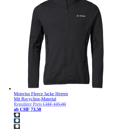
Monviso Fleece Jacke Herren
Mit Recycling-Material
Regulärer Preis
CHF 105.00
ab
CHF 73.50