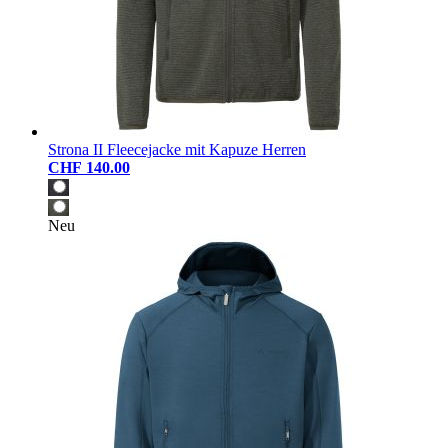
Strona II Fleecejacke mit Kapuze Herren
CHF 140.00
Neu