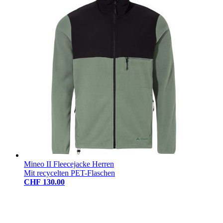
Mineo II Fleecejacke Herren
Mit recycelten PET-Flaschen
CHF 130.00