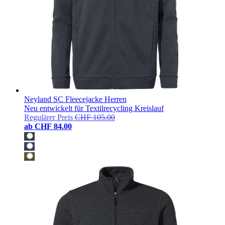
Neyland SC Fleecejacke Herren
Neu entwickelt für Textilrecycling Kreislauf
Regulärer Preis
CHF 105.00
ab
CHF 84.00