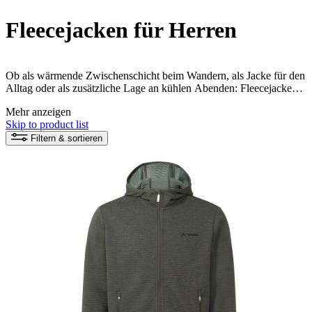
Fleecejacken für Herren
Ob als wärmende Zwischenschicht beim Wandern, als Jacke für den
Alltag oder als zusätzliche Lage an kühlen Abenden: Fleecejacken
sind vielseitig einsetzbar. Welche Wärmeleistung, Passform und
Mehr anzeigen
Ausstattung ein Modell bietet, ist unterschiedlich. Diese Übersicht
Skip to product list
hilft dabei, eine passende Jacke für den geplanten Einsatz
auszuwählen.
Filtern & sortieren