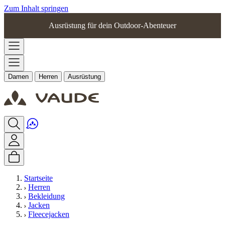
Zum Inhalt springen
Ausrüstung für dein Outdoor-Abenteuer
Damen
Herren
Ausrüstung
Startseite
Herren
Bekleidung
Jacken
Fleecejacken