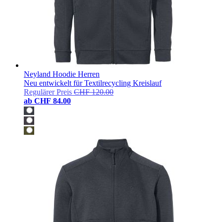
Neyland Hoodie Herren
Neu entwickelt für Textilrecycling Kreislauf
Regulärer Preis
CHF 120.00
ab
CHF 84.00