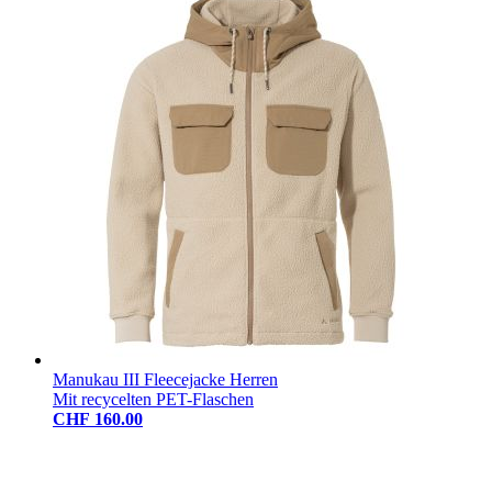
Manukau III Fleecejacke Herren
Mit recycelten PET-Flaschen
CHF 160.00