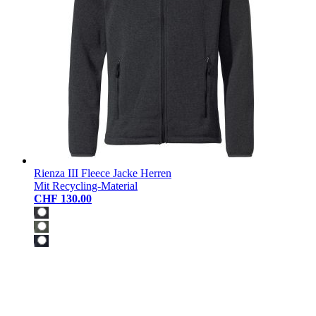
Rienza III Fleece Jacke Herren
Mit Recycling-Material
CHF 130.00