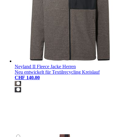
Neyland II Fleece Jacke Herren
Neu entwickelt für Textilrecycling Kreislauf
CHF 140.00