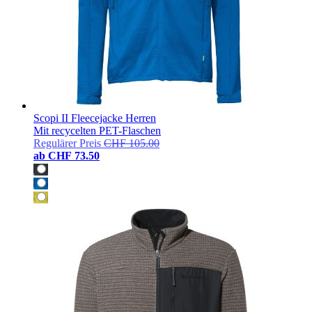
Scopi II Fleecejacke Herren
Mit recycelten PET-Flaschen
Regulärer Preis
CHF 105.00
ab
CHF 73.50