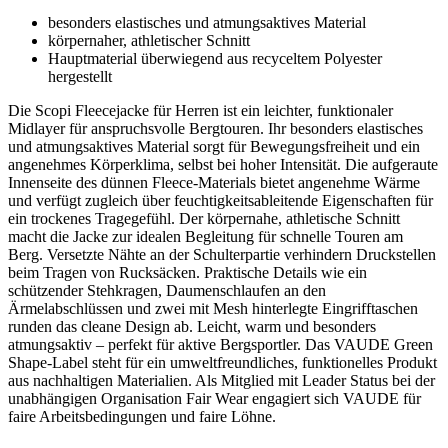
besonders elastisches und atmungsaktives Material
körpernaher, athletischer Schnitt
Hauptmaterial überwiegend aus recyceltem Polyester
hergestellt
Die Scopi Fleecejacke für Herren ist ein leichter, funktionaler
Midlayer für anspruchsvolle Bergtouren. Ihr besonders elastisches
und atmungsaktives Material sorgt für Bewegungsfreiheit und ein
angenehmes Körperklima, selbst bei hoher Intensität. Die aufgeraute
Innenseite des dünnen Fleece-Materials bietet angenehme Wärme
und verfügt zugleich über feuchtigkeitsableitende Eigenschaften für
ein trockenes Tragegefühl. Der körpernahe, athletische Schnitt
macht die Jacke zur idealen Begleitung für schnelle Touren am
Berg. Versetzte Nähte an der Schulterpartie verhindern Druckstellen
beim Tragen von Rucksäcken. Praktische Details wie ein
schützender Stehkragen, Daumenschlaufen an den
Ärmelabschlüssen und zwei mit Mesh hinterlegte Eingrifftaschen
runden das cleane Design ab. Leicht, warm und besonders
atmungsaktiv – perfekt für aktive Bergsportler. Das VAUDE Green
Shape-Label steht für ein umweltfreundliches, funktionelles Produkt
aus nachhaltigen Materialien. Als Mitglied mit Leader Status bei der
unabhängigen Organisation Fair Wear engagiert sich VAUDE für
faire Arbeitsbedingungen und faire Löhne.