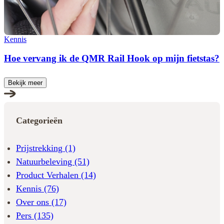
Kennis
Hoe vervang ik de QMR Rail Hook op mijn fietstas?
Bekijk meer
Categorieën
Prijstrekking
(1)
Natuurbeleving
(51)
Product Verhalen
(14)
Kennis
(76)
Over ons
(17)
Pers
(135)