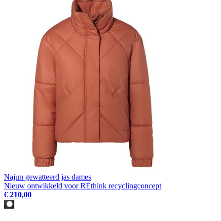
Najun gewatteerd jas dames
Nieuw ontwikkeld voor REthink recyclingconcept
€ 210,00