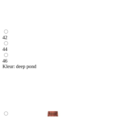
42
44
46
Kleur:
deep pond