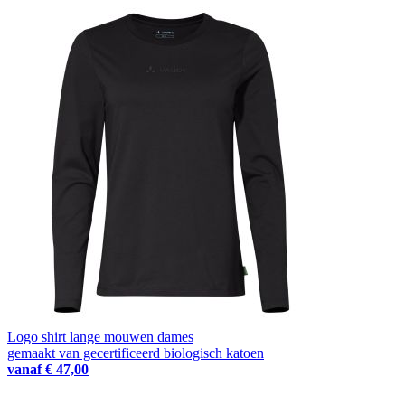
Logo shirt lange mouwen dames
gemaakt van gecertificeerd biologisch katoen
vanaf
€ 47,00