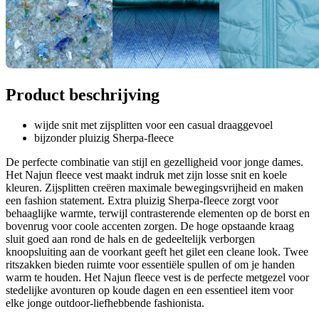
Product beschrijving
wijde snit met zijsplitten voor een casual draaggevoel
bijzonder pluizig Sherpa-fleece
De perfecte combinatie van stijl en gezelligheid voor jonge dames.
Het Najun fleece vest maakt indruk met zijn losse snit en koele
kleuren. Zijsplitten creëren maximale bewegingsvrijheid en maken
een fashion statement. Extra pluizig Sherpa-fleece zorgt voor
behaaglijke warmte, terwijl contrasterende elementen op de borst en
bovenrug voor coole accenten zorgen. De hoge opstaande kraag
sluit goed aan rond de hals en de gedeeltelijk verborgen
knoopsluiting aan de voorkant geeft het gilet een cleane look. Twee
ritszakken bieden ruimte voor essentiële spullen of om je handen
warm te houden. Het Najun fleece vest is de perfecte metgezel voor
stedelijke avonturen op koude dagen en een essentieel item voor
elke jonge outdoor-liefhebbende fashionista.