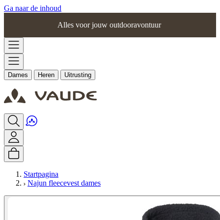
Ga naar de inhoud
Alles voor jouw outdooravontuur
Dames
Heren
Uitrusting
Startpagina
Najun fleecevest dames