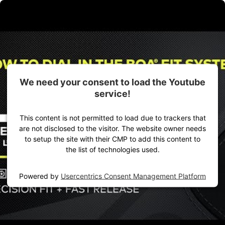
Zum Inhalt springen
Ausrüstung für dein Outdoor-Abenteuer
Damen
Herren
Ausrüstung
We need your consent to load the Youtube
service!
This content is not permitted to load due to trackers that
are not disclosed to the visitor. The website owner needs
to setup the site with their CMP to add this content to
the list of technologies used.
Powered by
Usercentrics Consent Management Platform
Startseite
VAUDE Storys
Know-how
Welcher Fahrradschuh ist der beste für mich?
Schuhe
Rennrad
Mountainbike
Gravel
Fahrradtour