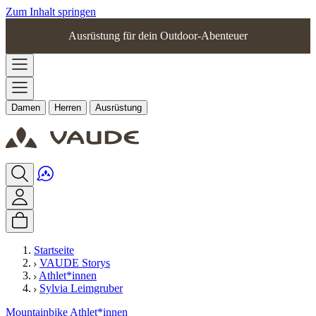
Zum Inhalt springen
Ausrüstung für dein Outdoor-Abenteuer
Damen
Herren
Ausrüstung
Startseite
VAUDE Storys
Athlet*innen
Sylvia Leimgruber
Mountainbike
Athlet*innen