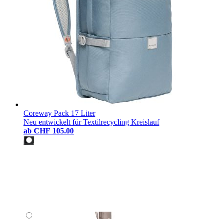
Coreway Pack 17 Liter
Neu entwickelt für Textilrecycling Kreislauf
ab
CHF 105.00