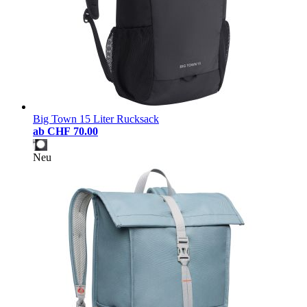
Big Town 15 Liter Rucksack
ab
CHF 70.00
Neu