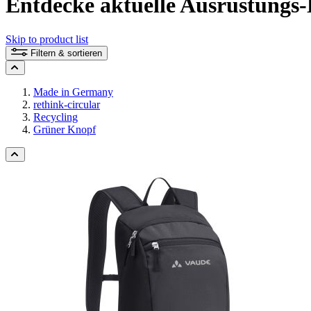
Entdecke aktuelle Ausrüstungs-
Skip to product list
Filtern & sortieren
Made in Germany
rethink-circular
Recycling
Grüner Knopf