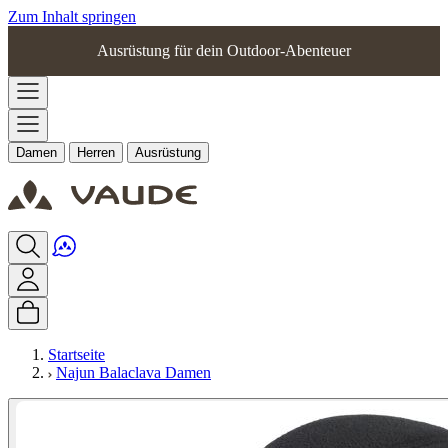
Zum Inhalt springen
Ausrüstung für dein Outdoor-Abenteuer
Damen
Herren
Ausrüstung
Startseite
Najun Balaclava Damen