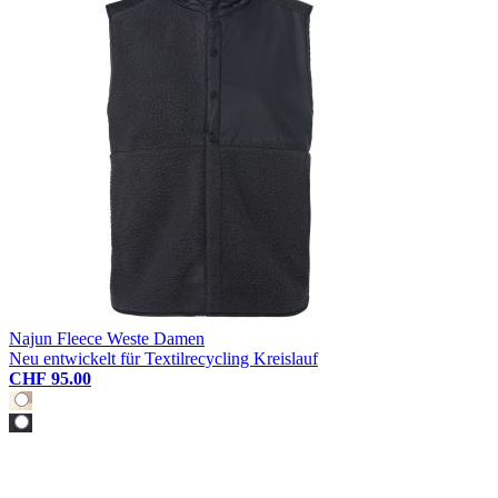
Najun Fleece Weste Damen
Neu entwickelt für Textilrecycling Kreislauf
CHF 95.00