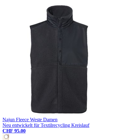
Najun Fleece Weste Damen
Neu entwickelt für Textilrecycling Kreislauf
CHF 95.00