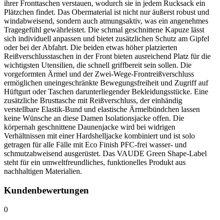
ihrer Fronttaschen verstauen, wodurch sie in jedem Rucksack ein
Plätzchen findet. Das Obermaterial ist nicht nur äußerst robust und
windabweisend, sondern auch atmungsaktiv, was ein angenehmes
Tragegefühl gewährleistet. Die schmal geschnittene Kapuze lässt
sich individuell anpassen und bietet zusätzlichen Schutz am Gipfel
oder bei der Abfahrt. Die beiden etwas höher platzierten
Reißverschlusstaschen in der Front bieten ausreichend Platz für die
wichtigsten Utensilien, die schnell griffbereit sein sollen. Die
vorgeformten Ärmel und der Zwei-Wege-Frontreißverschluss
ermöglichen uneingeschränkte Bewegungsfreiheit und Zugriff auf
Hüftgurt oder Taschen darunterliegender Bekleidungsstücke. Eine
zusätzliche Brusttasche mit Reißverschluss, der einhändig
verstellbare Elastik-Bund und elastische Ärmelbündchen lassen
keine Wünsche an diese Damen Isolationsjacke offen. Die
körpernah geschnittene Daunenjacke wird bei widrigen
Verhältnissen mit einer Hardshelljacke kombiniert und ist solo
getragen für alle Fälle mit Eco Finish PFC-frei wasser- und
schmutzabweisend ausgerüstet. Das VAUDE Green Shape-Label
steht für ein umweltfreundliches, funktionelles Produkt aus
nachhaltigen Materialien.
Kundenbewertungen
0