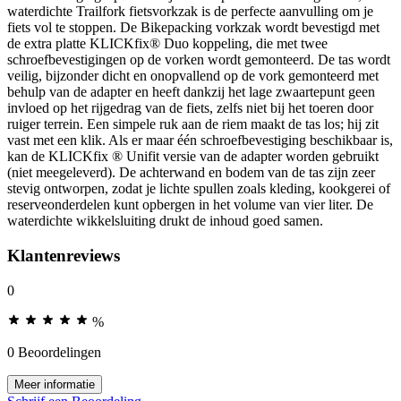
waterdichte Trailfork fietsvorkzak is de perfecte aanvulling om je
fiets vol te stoppen. De Bikepacking vorkzak wordt bevestigd met
de extra platte KLICKfix® Duo koppeling, die met twee
schroefbevestigingen op de vorken wordt gemonteerd. De tas wordt
veilig, bijzonder dicht en onopvallend op de vork gemonteerd met
behulp van de adapter en heeft dankzij het lage zwaartepunt geen
invloed op het rijgedrag van de fiets, zelfs niet bij het toeren door
ruiger terrein. Een simpele ruk aan de riem maakt de tas los; hij zit
vast met een klik. Als er maar één schroefbevestiging beschikbaar is,
kan de KLICKfix ® Unifit versie van de adapter worden gebruikt
(niet meegeleverd). De achterwand en bodem van de tas zijn zeer
stevig ontworpen, zodat je lichte spullen zoals kleding, kookgerei of
reserveonderdelen kunt opbergen in het volume van vier liter. De
waterdichte wikkelsluiting drukt de inhoud goed samen.
Klantenreviews
0
%
0 Beoordelingen
Meer informatie