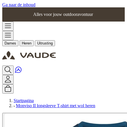
Ga naar de inhoud
Alles voor jouw outdooravontuur
Dames
Heren
Uitrusting
Startpagina
Monviso II longsleeve T-shirt met wol heren