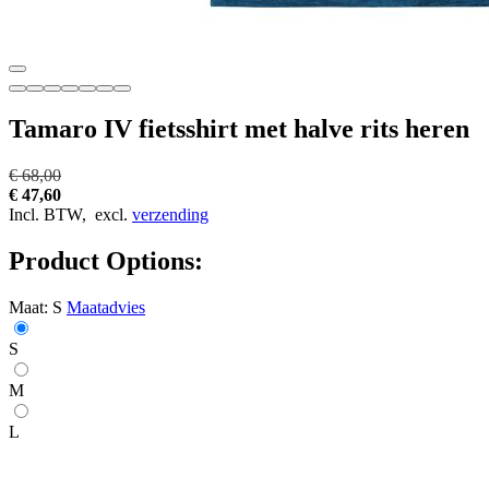
Tamaro IV fietsshirt met halve rits heren
€ 68,00
€ 47,60
Incl. BTW,
excl.
verzending
Product Options:
Maat:
S
Maatadvies
S
M
L