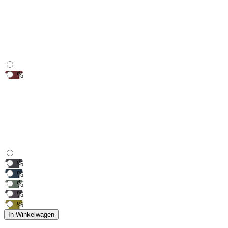
%
%
%
%
%
%
In Winkelwagen