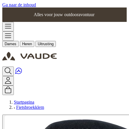
Ga naar de inhoud
Alles voor jouw outdooravontuur
Dames
Heren
Uitrusting
Startpagina
Fietsbroekklem