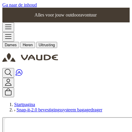
Ga naar de inhoud
Alles voor jouw outdooravontuur
Dames
Heren
Uitrusting
Startpagina
Snap-it-2.0 bevestigingssysteem bagagedrager