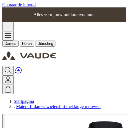
Ga naar de inhoud
Alles voor jouw outdooravontuur
Dames
Heren
Uitrusting
Startpagina
Matera II dames wielershirt met lange mouwen